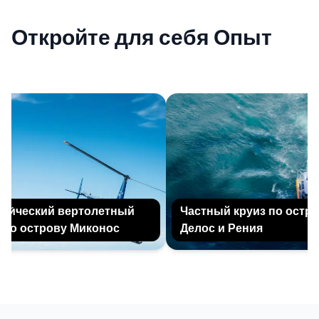
Откройте для себя Опыт
и́ческий вертолетный
Частный круиз по остров
по острову Миконос
Делос и Рения