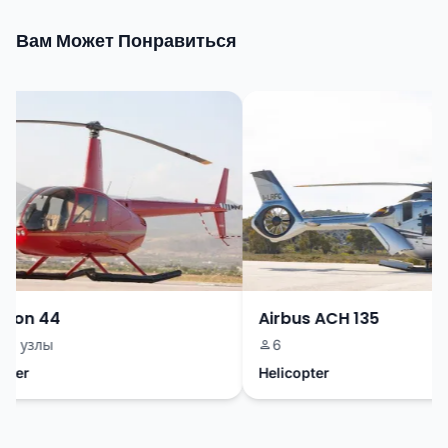
Вам Может Понравиться
on 44
Airbus ACH 135
0 узлы
6
er
Helicopter