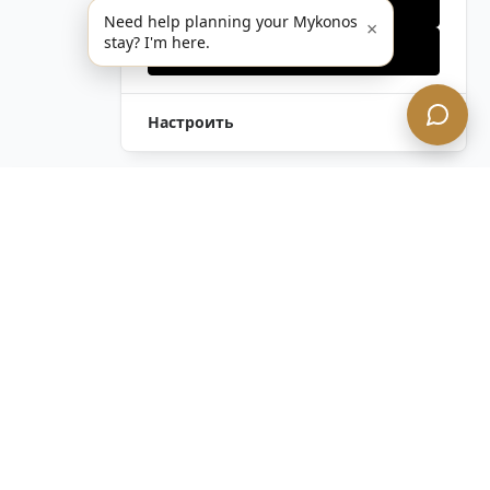
Только необходимые
Need help planning your Mykonos
×
stay? I'm here.
Принять все
Настроить
Оставить Запрос
Напишите Нам!
Остались вопросы?
Связаться с нами