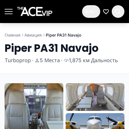
Перейти к основному содержимому
RU
Мой спис
Главная
Авиация
Piper PA31 Navajo
Piper PA31 Navajo
Turboprop
·
5 Места
·
1,875 км Дальность