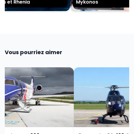
s et Rhenia
Mykonos
Vous pourriez aimer