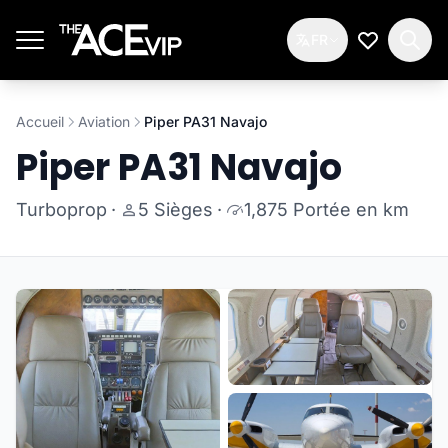
Passer au contenu principal
FR
Ma Liste d
Accueil
Aviation
Piper PA31 Navajo
Piper PA31 Navajo
Turboprop
·
5 Sièges
·
1,875 Portée en km