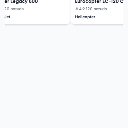
er Legacy 600
Eurocopter EC-120 Colib
20 nœuds
4
120 nœuds
 Jet
Helicopter