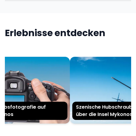
Erlebnisse entdecken
ubsfotografie auf
Szenische Hubschraubert
nos
über die Insel Mykonos