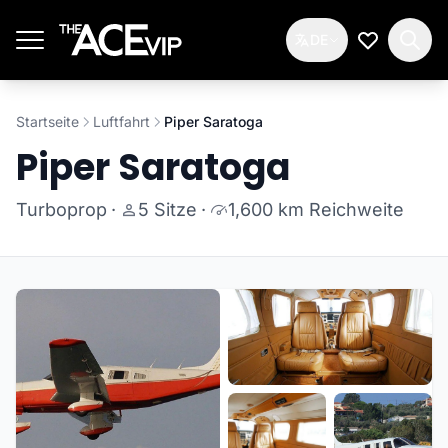
Zum Hauptinhalt springen
DE
Meine Wun
Startseite
Luftfahrt
Piper Saratoga
Piper Saratoga
Turboprop
·
5 Sitze
·
1,600 km Reichweite