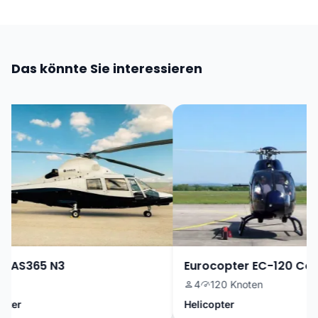
Das könnte Sie interessieren
 AS365 N3
Eurocopter EC-120 Colib
4
120 Knoten
ter
Helicopter