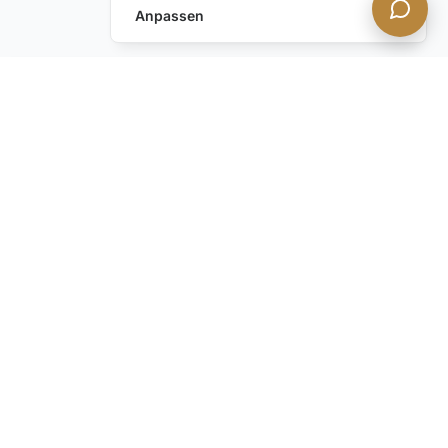
Anpassen
Anfrage hinterlassen
Schreiben Sie uns!
Haben Sie noch Fragen?
Kontaktieren Sie uns
BLEIBEN SIE INFORMIERT mit unserem diskreten
Newsletter. Verpassen Sie nicht unsere neuesten