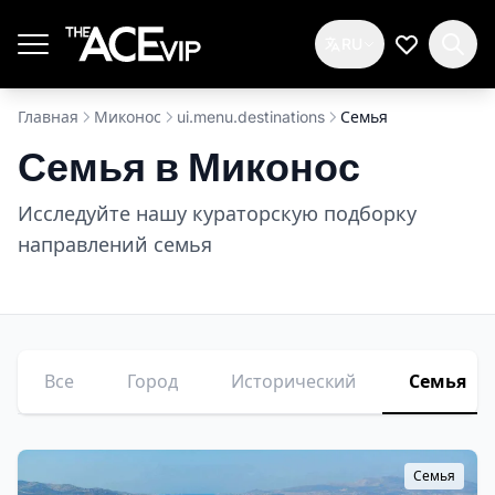
Перейти к основному содержимому
RU
Мой спис
Главная
Миконос
ui.menu.destinations
Семья
Семья в Миконос
Исследуйте нашу кураторскую подборку
направлений семья
Все
Город
Исторический
Семья
Семья