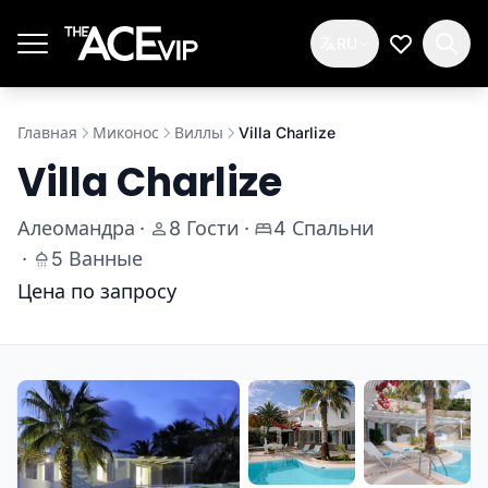
Перейти к основному содержимому
RU
Мой спис
Главная
Миконос
Виллы
Villa Charlize
Villa Charlize
Алеомандра
·
8 Гости
·
4 Спальни
·
5 Ванные
Цена по запросу