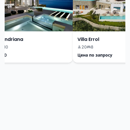
Andriana
Villa Errol
0
20
8
0
Цена по запросу