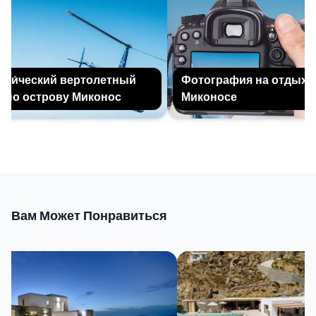
и́ческий вертолетный
Фотография на отдыхе н
по острову Миконос
Миконосе
Вам Может Понравиться