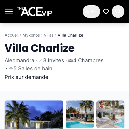
Passer au contenu principal
FR
Ma Liste d
Accueil
Mykonos
Villas
Villa Charlize
Villa Charlize
Aleomandra
·
8 Invités
·
4 Chambres
·
5 Salles de bain
Prix sur demande