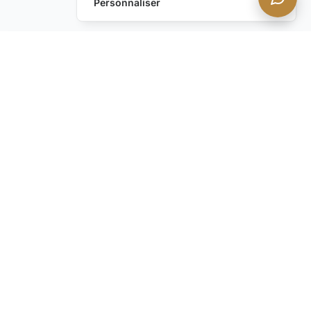
Personnaliser
Envoyez-nous un
Laissez une Demande
message !
Vous avez encore des
questions ?
Contactez-nous