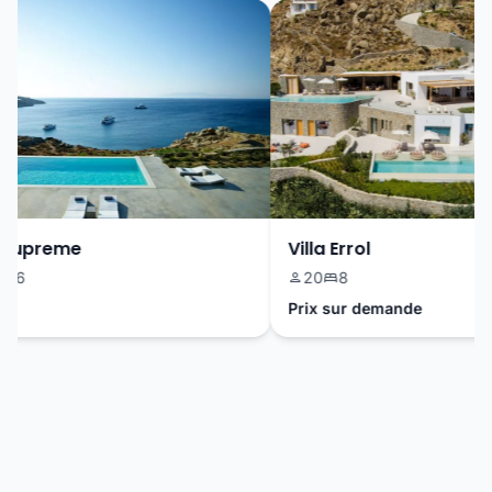
Supreme
Villa Errol
6
20
8
Prix sur demande