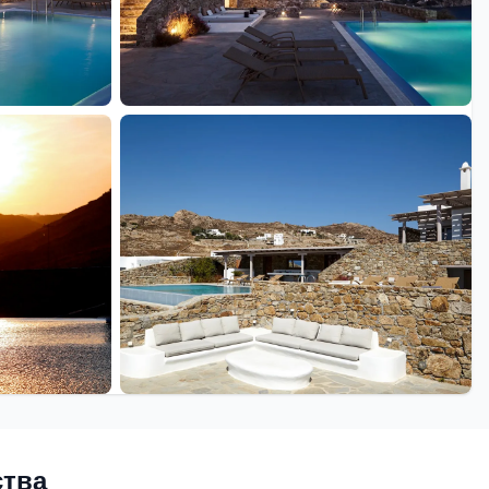
+47 еще
ства