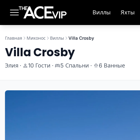
Перейти к основному содержимому
Виллы
Яхты
Главная
Миконос
Виллы
Villa Crosby
Villa Crosby
Элия
·
10 Гости
·
5 Спальни
·
6 Ванные