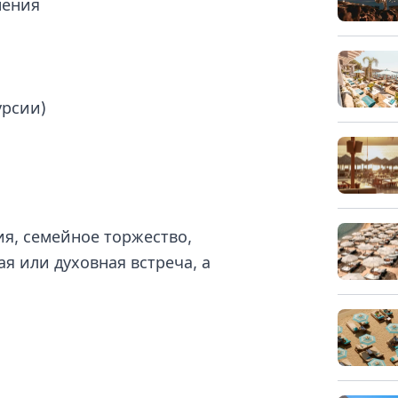
нения
урсии)
я, семейное торжество,
я или духовная встреча, а