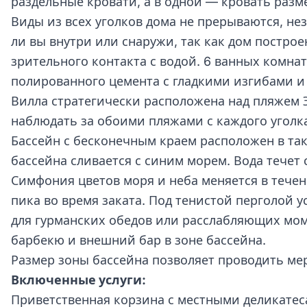
раздельные кровати, а в одной — кровать размер
Виды из всех уголков дома не прерываются, нез
ли вы внутри или снаружи, так как дом постро
зрительного контакта с водой. 6 ванных комна
полированного цемента с гладкими изгибами и
Вилла стратегически расположена над пляжем 
наблюдать за обоими пляжами с каждого уголк
Бассейн с бесконечным краем расположен в тако
бассейна сливается с синим морем. Вода течет 
Симфония цветов моря и неба меняется в течен
пика во время заката. Под тенистой перголой 
для гурманских обедов или расслабляющих мом
барбекю и внешний бар в зоне бассейна.
Размер зоны бассейна позволяет проводить мер
Включенные услуги:
Приветственная корзина с местными деликате