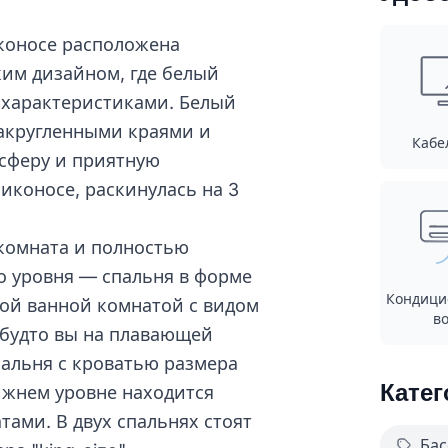
коносе расположена
ким дизайном, где белый
 характеристиками. Белый
акругленными краями и
Кабе
сферу и приятную
Миконосе, раскинулась на 3
 комната и полностью
го уровня — спальня в форме
Кондици
ной ванной комнатой с видом
во
к будто вы на плавающей
пальня с кроватью размера
Катег
нижнем уровне находится
тами. В двух спальнях стоят
Бас