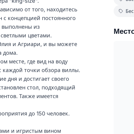
а "king-size".
ависимо от того, находитесь
Бес
ен с концепцией постоянного
т выполнены из
Мест
 светлыми цветами.
Элия и Агриари, и вы можете
а дома.
м месте, где вид на воду
с каждой точки обзора виллы.
ие дня и достигает своего
установлен стол, подходящий
ентов. Также имеется
оприятия до 150 человек.
сами и игристым вином