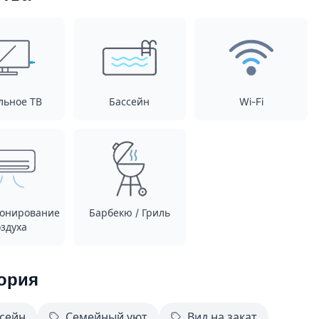
льное ТВ
Бассейн
Wi-Fi
онирование
Барбекю / Гриль
здуха
ория
сейн
Семейный уют
Вид на закат