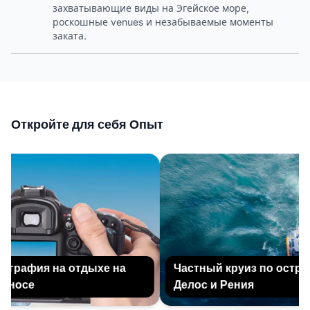
захватывающие виды на Эгейское море,
роскошные venues и незабываемые моменты
заката.
Откройте для себя Опыт
графия на отдыхе на
Частный круиз по остров
носе
Делос и Рения