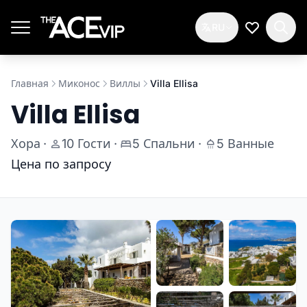
Перейти к основному содержимому
RU
Мой спис
Главная
Миконос
Виллы
Villa Ellisa
Villa Ellisa
Хора
·
10 Гости
·
5 Спальни
·
5 Ванные
Цена по запросу