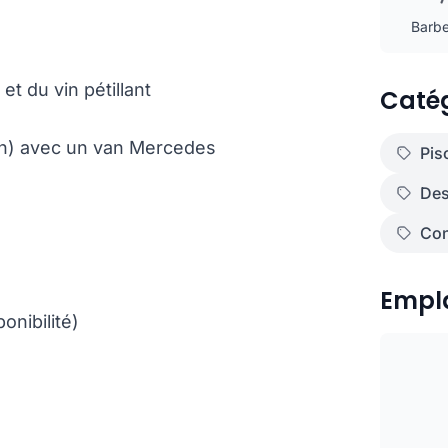
Barbe
t du vin pétillant
Catég
ion) avec un van Mercedes
Pis
Des
Con
Empl
onibilité)