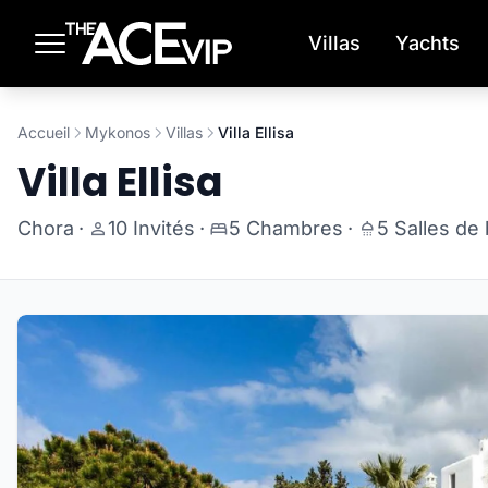
Passer au contenu principal
Villas
Yachts
Accueil
Mykonos
Villas
Villa Ellisa
Villa Ellisa
Chora
·
10 Invités
·
5 Chambres
·
5 Salles de 