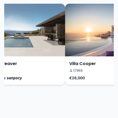
Weaver
Villa Cooper
17
9
 запросу
€26,000