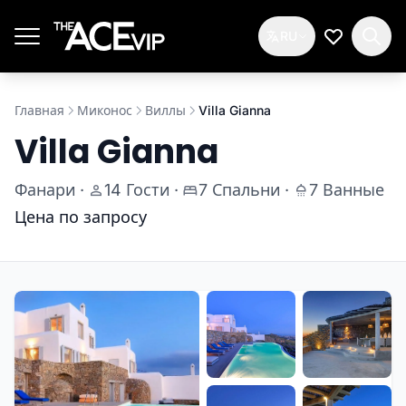
Перейти к основному содержимому
RU
Мой спис
Главная
Миконос
Виллы
Villa Gianna
Villa Gianna
Фанари
·
14 Гости
·
7 Спальни
·
7 Ванные
Цена по запросу