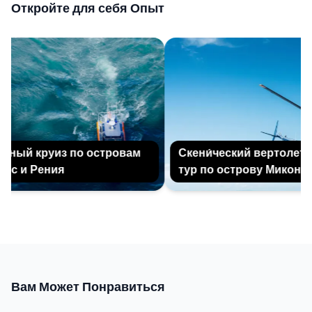
Откройте для себя Опыт
ный круиз по островам
Скени́ческий вертолетны
с и Рения
тур по острову Миконос
Вам Может Понравиться