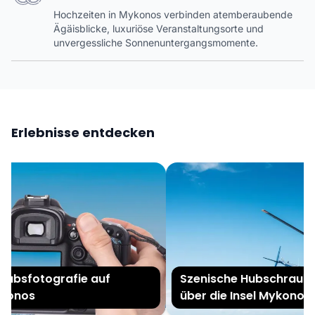
Hochzeiten in Mykonos verbinden atemberaubende
Ägäisblicke, luxuriöse Veranstaltungsorte und
unvergessliche Sonnenuntergangsmomente.
Erlebnisse entdecken
ubsfotografie auf
Szenische Hubschrauber
onos
über die Insel Mykonos