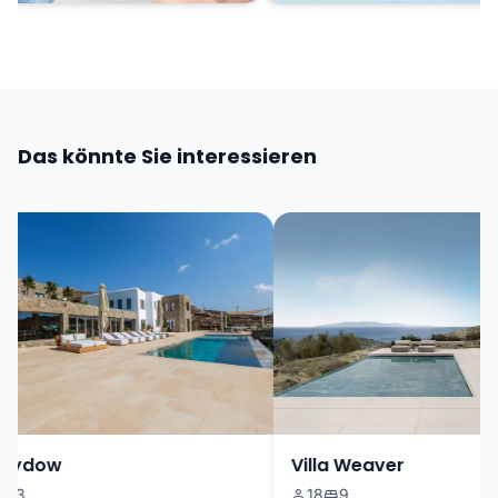
Das könnte Sie interessieren
Sydow
Villa Weaver
3
18
9