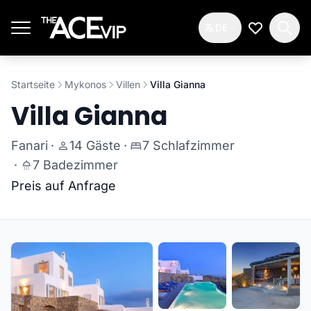
Zum Hauptinhalt springen
DE
Meine Wun
Startseite
Mykonos
Villen
Villa Gianna
Villa Gianna
Fanari
·
14 Gäste
·
7 Schlafzimmer
·
7 Badezimmer
Preis auf Anfrage