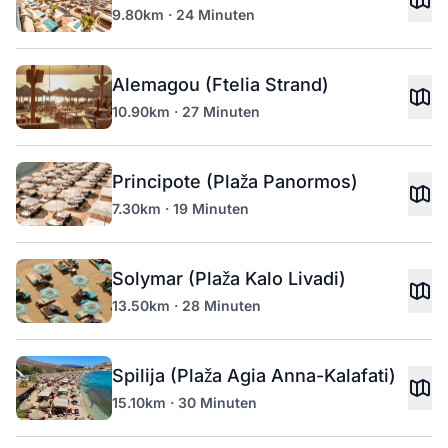
9.80km · 24 Minuten
Alemagou (Ftelia Strand)
10.90km · 27 Minuten
Principote (Plaža Panormos)
7.30km · 19 Minuten
Solymar (Plaža Kalo Livadi)
13.50km · 28 Minuten
Spilija (Plaža Agia Anna-Kalafati)
15.10km · 30 Minuten