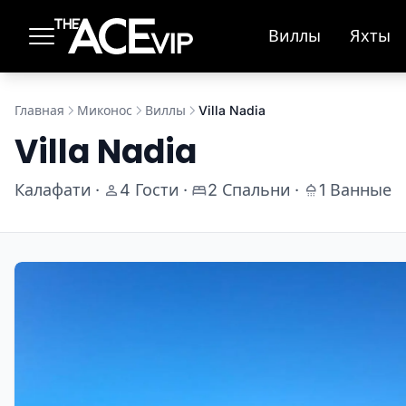
Перейти к основному содержимому
Виллы
Яхты
Главная
Миконос
Виллы
Villa Nadia
Villa Nadia
Калафати
·
4 Гости
·
2 Спальни
·
1 Ванные