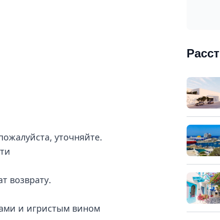
Расс
пожалуйста, уточняйте.
сти
т возврату.
сами и игристым вином