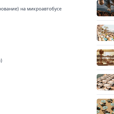
рование) на микроавтобусе
и)