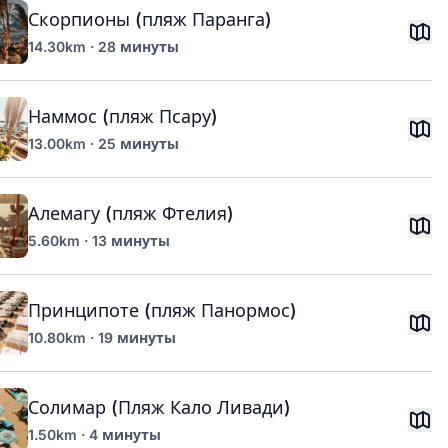
Скорпионы (пляж Паранга)
14.30km · 28 минуты
Наммос (пляж Псару)
13.00km · 25 минуты
Алемагу (пляж Фтелия)
5.60km · 13 минуты
Принципоте (пляж Панормос)
10.80km · 19 минуты
Солимар (Пляж Кало Ливади)
1.50km · 4 минуты