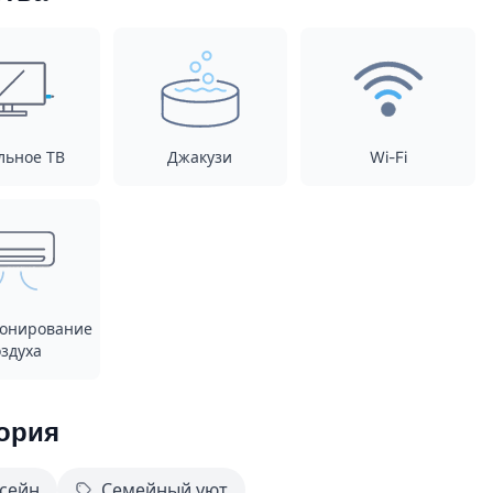
льное ТВ
Джакузи
Wi-Fi
онирование
здуха
ория
сейн
Семейный уют