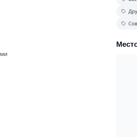
Дру
Со
Мест
ами