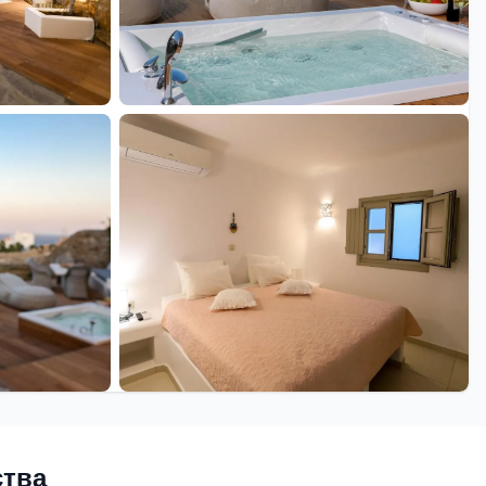
+36 еще
ства