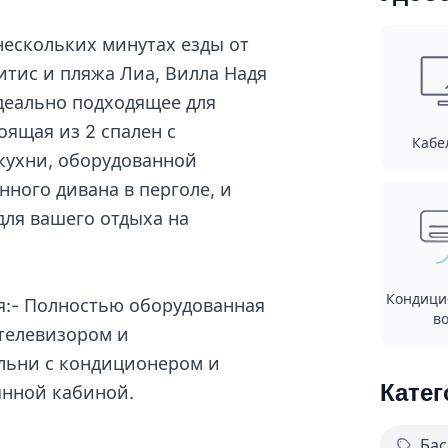
нескольких минутах езды от
итис и пляжа Лиа, Вилла Надя
деально подходящее для
оящая из 2 спален с
Кабе
 кухни, оборудованной
ного дивана в перголе, и
для вашего отдыха на
Кондици
бя:- Полностью оборудованная
во
 телевизором и
альни с кондиционером и
Катег
янной кабиной.
Бас