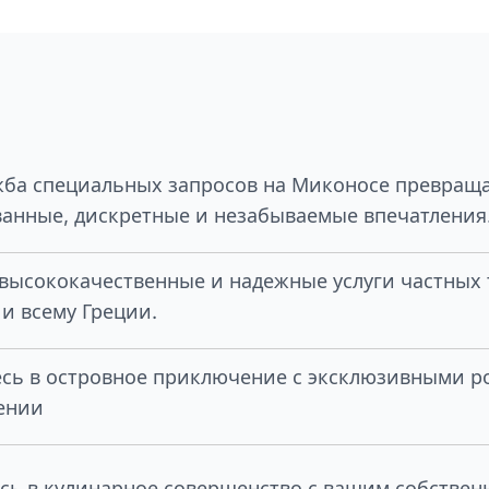
ба специальных запросов на Миконосе превраща
анные, дискретные и незабываемые впечатления
высококачественные и надежные услуги частных 
и всему Греции.
есь в островное приключение с эксклюзивными 
ении
сь в кулинарное совершенство с вашим собстве