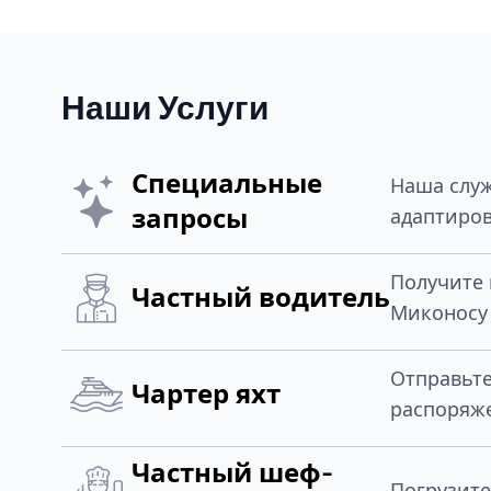
Наши Услуги
Специальные
Наша служ
запросы
адаптиров
Получите 
Частный водитель
Миконосу 
Отправьт
Чартер яхт
распоряж
Частный шеф-
Погрузите