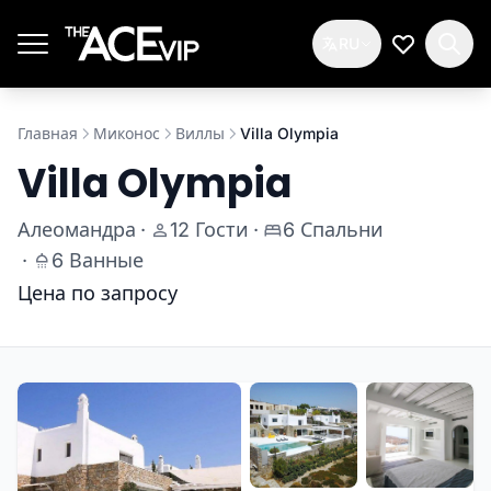
Перейти к основному содержимому
RU
Мой спис
Главная
Миконос
Виллы
Villa Olympia
Villa Olympia
Алеомандра
·
12 Гости
·
6 Спальни
·
6 Ванные
Цена по запросу