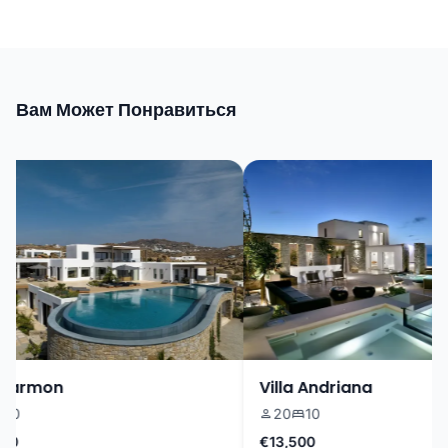
Вам Может Понравиться
armon
Villa Andriana
20
10
€13,500