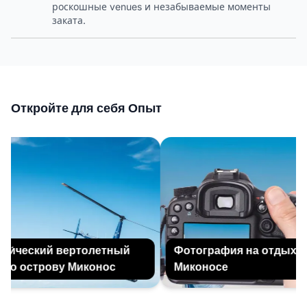
роскошные venues и незабываемые моменты
заката.
Откройте для себя Опыт
и́ческий вертолетный
Фотография на отдыхе на
по острову Миконос
Миконосе