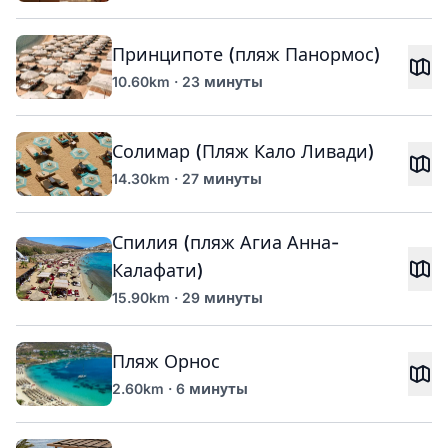
Принципоте (пляж Панормос)
10.60km · 23 минуты
Солимар (Пляж Кало Ливади)
14.30km · 27 минуты
Спилия (пляж Агиа Анна-
Калафати)
15.90km · 29 минуты
Пляж Орнос
2.60km · 6 минуты