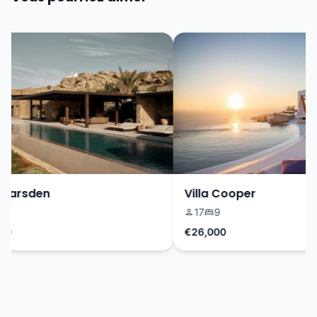
Marsden
Villa Cooper
9
17
9
0
€26,000