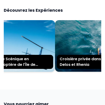
Découvrez les Expériences
te Scénique en
Croisière privée dans les
coptère de l'Île de
Delos et Rhenia
onos
Vous pourriez aimer