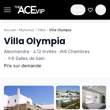
Passer au contenu principal
FR
Ma Liste d
Accueil
Mykonos
Villas
Villa Olympia
Villa Olympia
Aleomandra
·
12 Invités
·
6 Chambres
·
6 Salles de bain
Prix sur demande