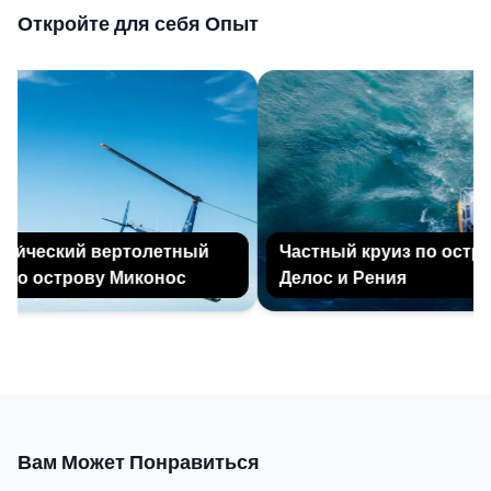
Откройте для себя Опыт
и́ческий вертолетный
Частный круиз по остров
по острову Миконос
Делос и Рения
Вам Может Понравиться