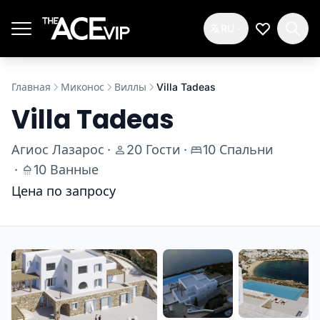
Перейти к основному содержимому
RU
Мой спис
Главная
Миконос
Виллы
Villa Tadeas
Villa Tadeas
Агиос Лазарос
·
20 Гости
·
10 Спальни
·
10 Ванные
Цена по запросу