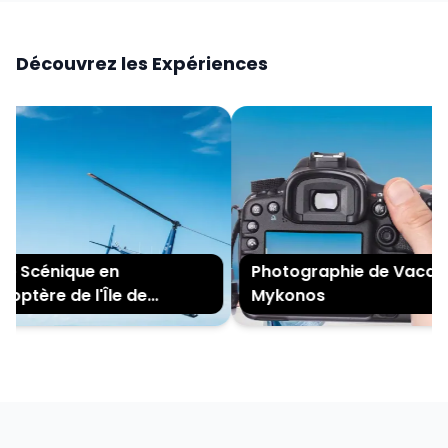
Découvrez les Expériences
e Scénique en
Photographie de Vacance
ptère de l'Île de
Mykonos
nos