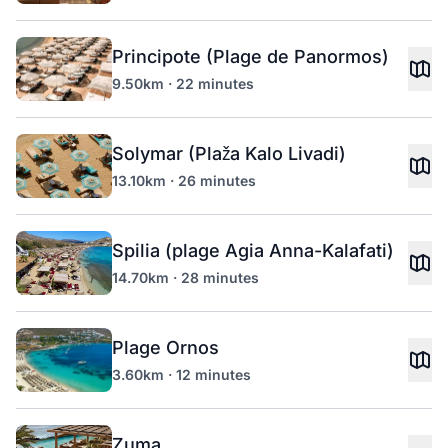
Principote (Plage de Panormos)
9.50km · 22 minutes
Solymar (Plaža Kalo Livadi)
13.10km · 26 minutes
Spilia (plage Agia Anna-Kalafati)
14.70km · 28 minutes
Plage Ornos
3.60km · 12 minutes
Zuma