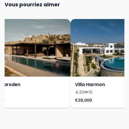
Vous pourriez aimer
arsden
Villa Harmon
20
10
€28,000