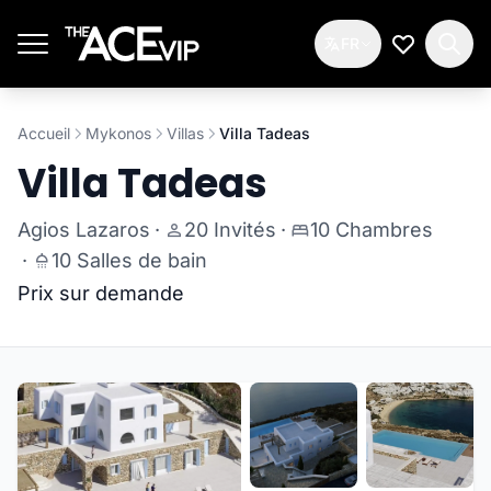
Passer au contenu principal
FR
Ma Liste d
Accueil
Mykonos
Villas
Villa Tadeas
Villa Tadeas
Agios Lazaros
·
20 Invités
·
10 Chambres
·
10 Salles de bain
Prix sur demande