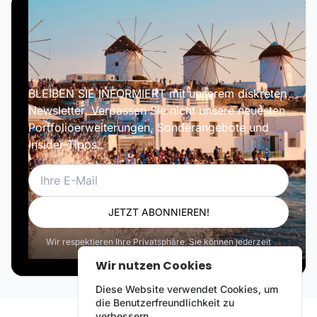
BLEIBEN SIE INFORMIERT mit unserem diskreten
Newsletter. Verpassen Sie nicht unsere neuesten
Portfolioerweiterungen, Sonderangebote und
Insider-Tipps.
E-Mail
JETZT ABONNIEREN!
Wir respektieren Ihre Privatsphäre. Sie können jederzeit
abbestellen.
Wir nutzen Cookies
Diese Website verwendet Cookies, um
die Benutzerfreundlichkeit zu
verbessern.