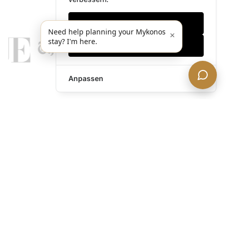
Nur notwendige
Need help planning your Mykonos
×
stay? I'm here.
Alles akzeptieren
Anpassen
legends@theacevip.com
Entdecken
Über uns
Mykonos Concierge
Erlebnisse