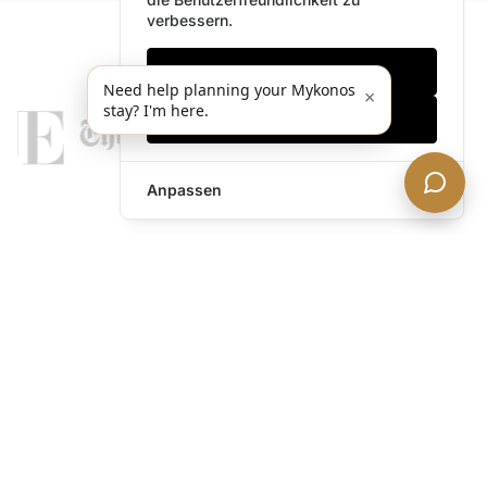
verbessern.
Nur notwendige
Need help planning your Mykonos
×
stay? I'm here.
Alles akzeptieren
Anpassen
legends@theacevip.com
Entdecken
Über uns
Mykonos Concierge