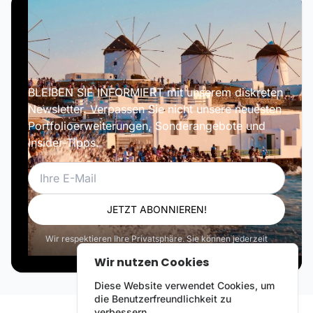
BLEIBEN SIE INFORMIERT mit unserem diskreten
Newsletter. Verpassen Sie nicht unsere neuesten
Portfolioerweiterungen, Sonderangebote und
Insider-Tipps.
E-Mail
JETZT ABONNIEREN!
Wir respektieren Ihre Privatsphäre. Sie können jederzeit
abbestellen.
Wir nutzen Cookies
Diese Website verwendet Cookies, um
die Benutzerfreundlichkeit zu
verbessern.