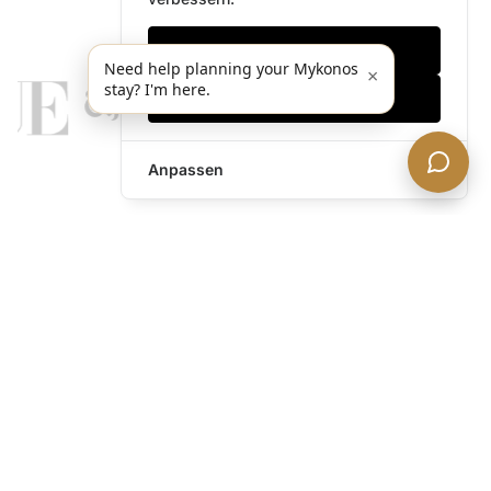
Nur notwendige
Need help planning your Mykonos
×
stay? I'm here.
Alles akzeptieren
Anpassen
legends@theacevip.com
Entdecken
Über uns
Mykonos Concierge
Erlebnisse