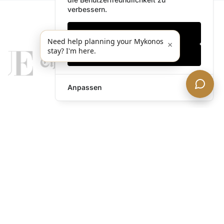
verbessern.
Nur notwendige
Need help planning your Mykonos
×
stay? I'm here.
Alles akzeptieren
Anpassen
legends@theacevip.com
Entdecken
Über uns
Mykonos Concierge