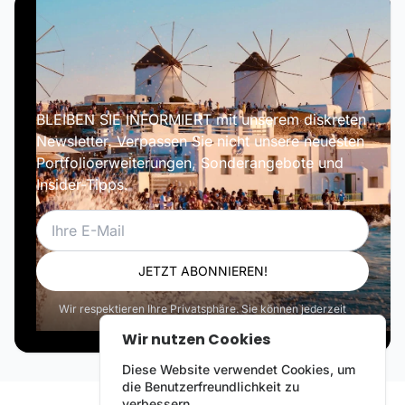
BLEIBEN SIE INFORMIERT mit unserem diskreten
Newsletter. Verpassen Sie nicht unsere neuesten
Portfolioerweiterungen, Sonderangebote und
Insider-Tipps.
E-Mail
JETZT ABONNIEREN!
Wir respektieren Ihre Privatsphäre. Sie können jederzeit
abbestellen.
Wir nutzen Cookies
Diese Website verwendet Cookies, um
die Benutzerfreundlichkeit zu
verbessern.