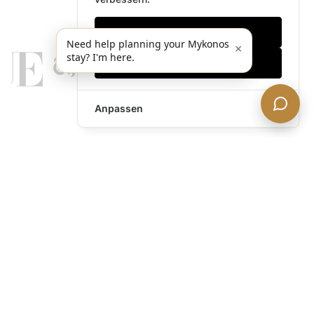
Nur notwendige
Need help planning your Mykonos
×
stay? I'm here.
Alles akzeptieren
Anpassen
legends@theacevip.com
Entdecken
Über uns
Mykonos Concierge
Erlebnisse