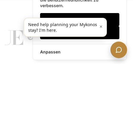
verbessern.
Nur notwendige
Need help planning your Mykonos
×
stay? I'm here.
Alles akzeptieren
Anpassen
legends@theacevip.com
Entdecken
Über uns
Mykonos Concierge