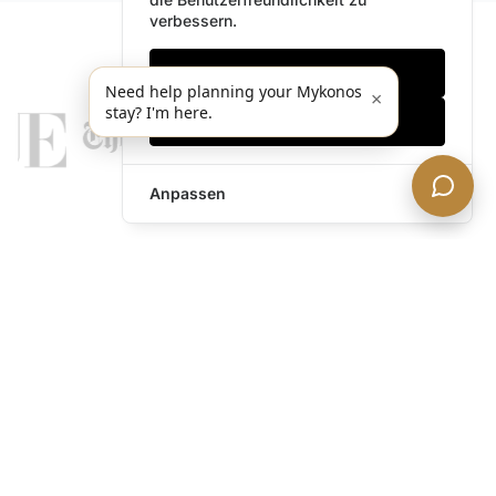
verbessern.
Nur notwendige
Need help planning your Mykonos
×
stay? I'm here.
Alles akzeptieren
Anpassen
legends@theacevip.com
Entdecken
Über uns
Mykonos Concierge