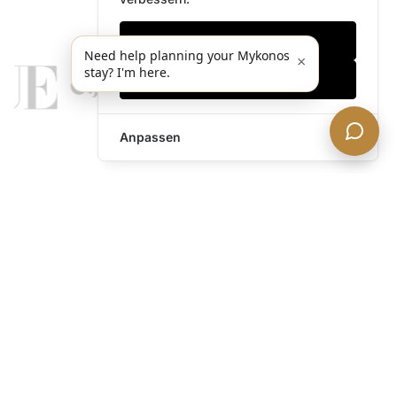
Nur notwendige
Need help planning your Mykonos
×
stay? I'm here.
Alles akzeptieren
Anpassen
legends@theacevip.com
Entdecken
Über uns
Mykonos Concierge
Erlebnisse