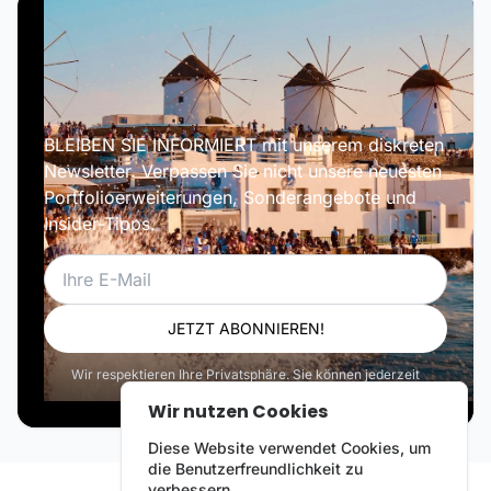
BLEIBEN SIE INFORMIERT mit unserem diskreten
Newsletter. Verpassen Sie nicht unsere neuesten
Portfolioerweiterungen, Sonderangebote und
Insider-Tipps.
E-Mail
JETZT ABONNIEREN!
Wir respektieren Ihre Privatsphäre. Sie können jederzeit
abbestellen.
Wir nutzen Cookies
Diese Website verwendet Cookies, um
die Benutzerfreundlichkeit zu
verbessern.