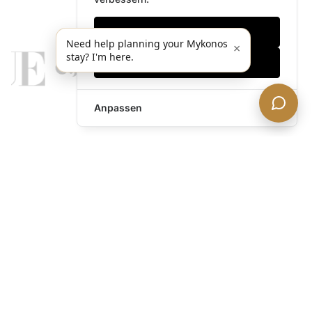
Nur notwendige
Need help planning your Mykonos
×
stay? I'm here.
Alles akzeptieren
Anpassen
legends@theacevip.com
Entdecken
Über uns
Mykonos Concierge
Erlebnisse