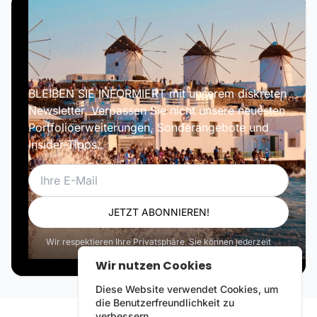
BLEIBEN SIE INFORMIERT mit unserem diskreten
Newsletter. Verpassen Sie nicht unsere neuesten
Portfolioerweiterungen, Sonderangebote und
Insider-Tipps.
E-Mail
JETZT ABONNIEREN!
Wir respektieren Ihre Privatsphäre. Sie können jederzeit
abbestellen.
Wir nutzen Cookies
Diese Website verwendet Cookies, um
die Benutzerfreundlichkeit zu
verbessern.