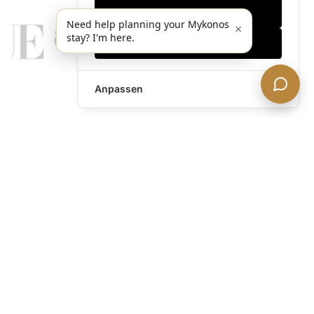
Nur notwendige
Need help planning your Mykonos
×
stay? I'm here.
Alles akzeptieren
Anpassen
legends@theacevip.com
Entdecken
Über uns
Mykonos Concierge
Erlebnisse