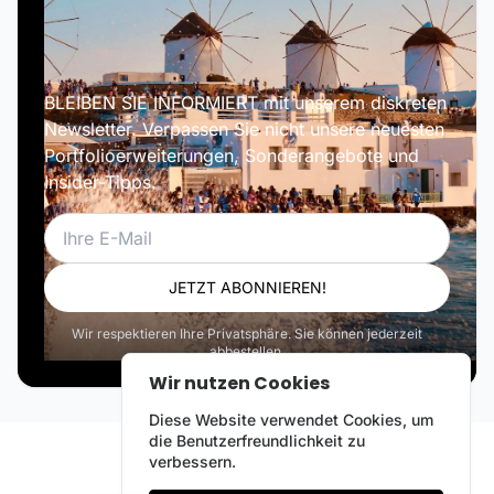
BLEIBEN SIE INFORMIERT mit unserem diskreten
Newsletter. Verpassen Sie nicht unsere neuesten
Portfolioerweiterungen, Sonderangebote und
Insider-Tipps.
E-Mail
JETZT ABONNIEREN!
Wir respektieren Ihre Privatsphäre. Sie können jederzeit
abbestellen.
Wir nutzen Cookies
Diese Website verwendet Cookies, um
die Benutzerfreundlichkeit zu
verbessern.