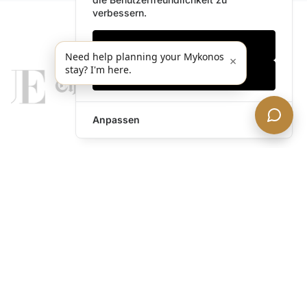
verbessern.
Nur notwendige
Need help planning your Mykonos
×
stay? I'm here.
Alles akzeptieren
Anpassen
legends@theacevip.com
Entdecken
Über uns
Mykonos Concierge