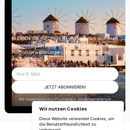
BLEIBEN SIE INFORMIERT mit unserem diskreten
Newsletter. Verpassen Sie nicht unsere neuesten
Portfolioerweiterungen, Sonderangebote und
Insider-Tipps.
E-Mail
JETZT ABONNIEREN!
Wir respektieren Ihre Privatsphäre. Sie können jederzeit
abbestellen.
Wir nutzen Cookies
Diese Website verwendet Cookies, um
die Benutzerfreundlichkeit zu
verbessern.