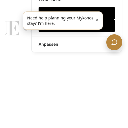
Nur notwendige
Need help planning your Mykonos
×
stay? I'm here.
Alles akzeptieren
Anpassen
legends@theacevip.com
Entdecken
Über uns
Mykonos Concierge
Erlebnisse