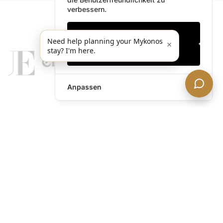
verbessern.
Nur notwendige
Need help planning your Mykonos
×
stay? I'm here.
Alles akzeptieren
Anpassen
legends@theacevip.com
Entdecken
Über uns
Mykonos Concierge