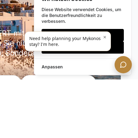
Diese Website verwendet Cookies, um
die Benutzerfreundlichkeit zu
verbessern.
RT mit unserem diskreten
Nur notwendige
×
Need help planning your Mykonos
 Sie nicht unsere neuesten
stay? I'm here.
Alles akzeptieren
en, Sonderangebote und
Anpassen
JETZT ABONNIEREN!
phäre. Sie können jederzeit abbestellen.