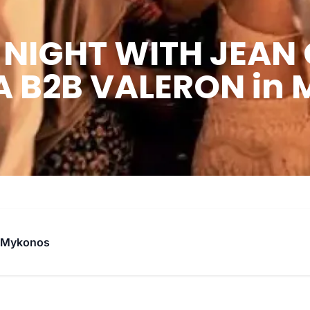
 NIGHT WITH JEAN
 B2B VALERON in 
6
 Mykonos