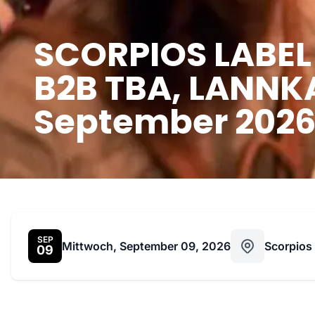
SCORPIOS LABEL
B2B TBA, LANNKA
September 202
SEP
Mittwoch, September 09, 2026
Scorpios
09