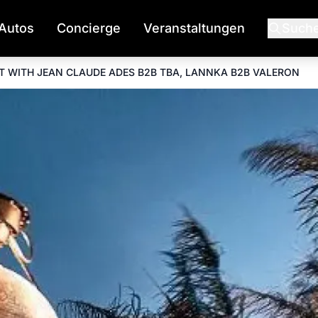
Autos
Concierge
Veranstaltungen
Such
T WITH JEAN CLAUDE ADES B2B TBA, LANNKA B2B VALERON