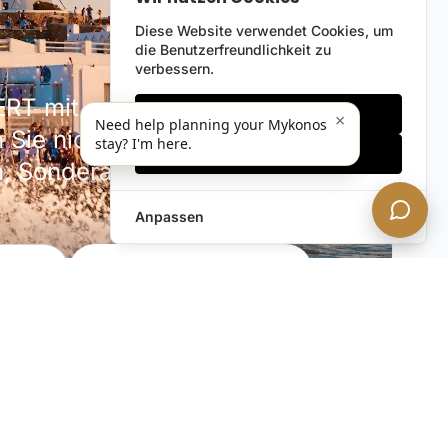
Diese Website verwendet Cookies, um
die Benutzerfreundlichkeit zu
verbessern.
RT mit unserem diskreten
Nur notwendige
×
Need help planning your Mykonos
 Sie nicht unsere neuesten
stay? I'm here.
Alles akzeptieren
en, Sonderangebote und
Anpassen
JETZT ABONNIEREN!
phäre. Sie können jederzeit abbestellen.