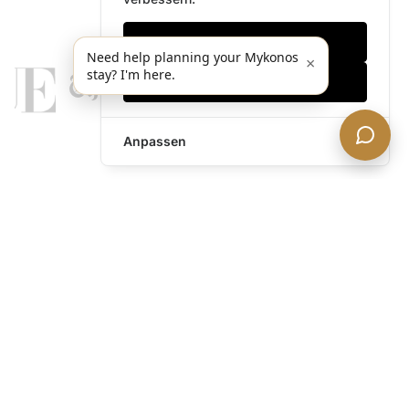
Nur notwendige
Need help planning your Mykonos
×
stay? I'm here.
Alles akzeptieren
Anpassen
legends@theacevip.com
Entdecken
Über uns
Mykonos Concierge
Erlebnisse