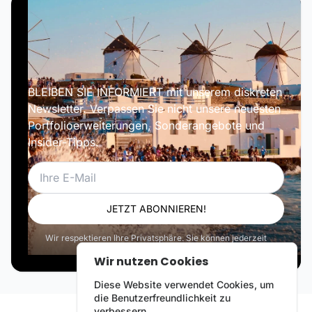
BLEIBEN SIE INFORMIERT mit unserem diskreten
Newsletter. Verpassen Sie nicht unsere neuesten
Portfolioerweiterungen, Sonderangebote und
Insider-Tipps.
E-Mail
JETZT ABONNIEREN!
Wir respektieren Ihre Privatsphäre. Sie können jederzeit
abbestellen.
Wir nutzen Cookies
Diese Website verwendet Cookies, um
die Benutzerfreundlichkeit zu
verbessern.