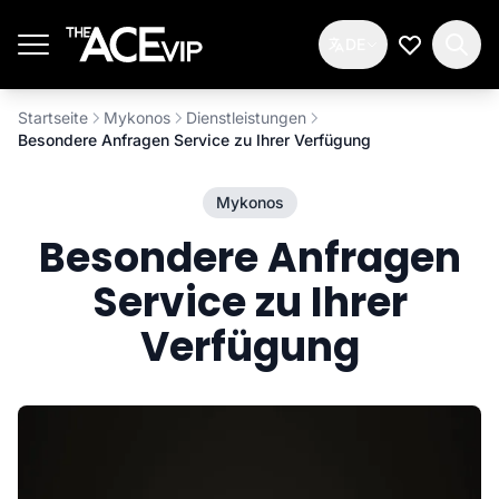
Zum Hauptinhalt springen
DE
Meine Wun
Startseite
Mykonos
Dienstleistungen
Besondere Anfragen Service zu Ihrer Verfügung
Mykonos
Besondere Anfragen
Service zu Ihrer
Verfügung