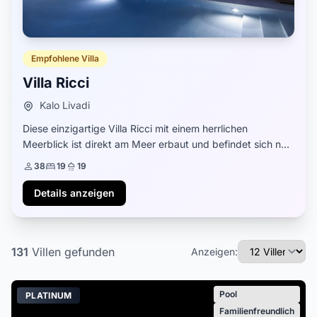
Empfohlene Villa
Villa Ricci
Kalo Livadi
Diese einzigartige Villa Ricci mit einem herrlichen
Meerblick ist direkt am Meer erbaut und befindet sich nur
1-3 Gehminuten von der Küste und den schönsten
38
19
19
Stränden von Kalo Livadi auf Mykonos entfer...
Details anzeigen
131
Villen
gefunden
Anzeigen:
Pool
PLATINUM
Familienfreundlich