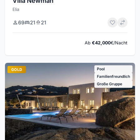
Villa Newman
Elia
69
21
21
Ab
€42,000
€/Nacht
Pool
GOLD
Familienfreundlich
Große Gruppe