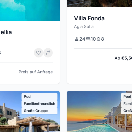
Villa Fonda
Agia Sofia
ellia
24
10
8
6
Ab
€5,5
Preis auf Anfrage
Pool
Pool
Familienfreundlich
Fami
Große Gruppe
Groß