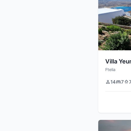
Villa Yeu
Ftelia
14
7