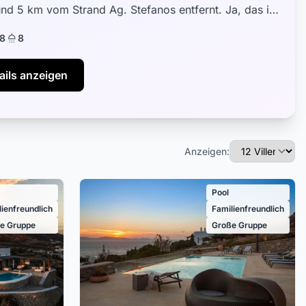
und 5 km vom Strand Ag. Stefanos entfernt. Ja, das ist
onym für totale...
8
8
ails anzeigen
Anzeigen:
Pool
lienfreundlich
Familienfreundlich
e Gruppe
Große Gruppe