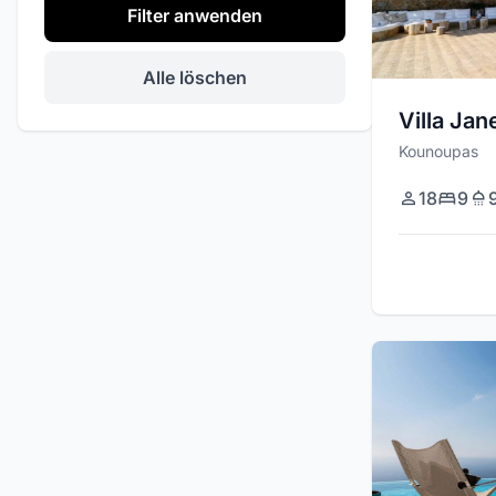
Filter anwenden
Private Veranstaltungen
Heliport
Alle löschen
Grill
Villa Jan
Basketballplatz
Kounoupas
Stereo / Audio Sistem
18
9