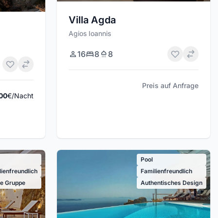
Villa Agda
Agios Ioannis
16
8
8
Preis auf Anfrage
00
€/Nacht
Pool
lienfreundlich
Familienfreundlich
e Gruppe
Authentisches Design