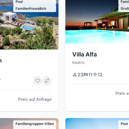
Pool
Fami
Familienfreundlich
Groß
Villa Alfa
n
Kastro
23
11
12
7
Preis 
Preis auf Anfrage
Familiengruppen-Villen
Pool