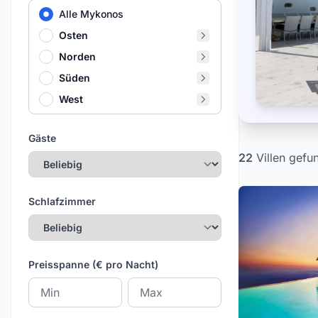
Alle Mykonos
Osten
Norden
Süden
West
Gäste
22
Villen
gefu
Schlafzimmer
Preisspanne (€ pro Nacht)
Mindestpreis
Höchstpreis