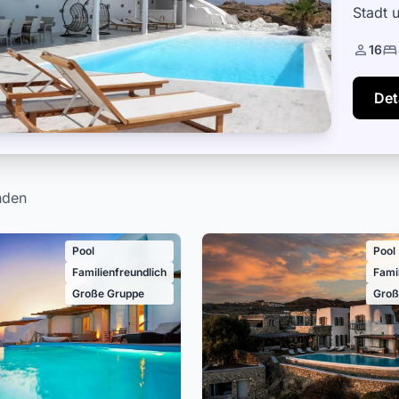
Stadt 
ein Syn
16
Det
nden
Pool
Pool
Familienfreundlich
Fami
Große Gruppe
Groß