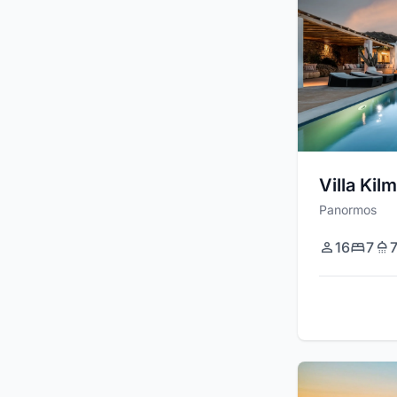
Villa Kil
Panormos
16
7