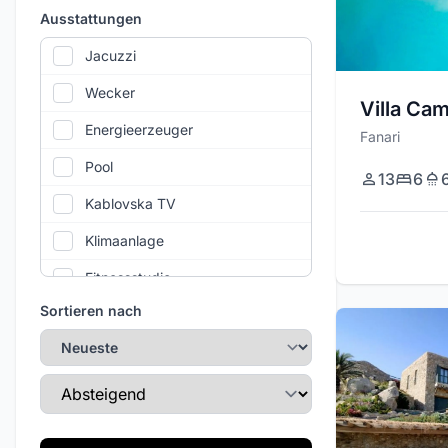
Ausstattungen
Jacuzzi
Wecker
Villa Cam
Energieerzeuger
Fanari
Pool
13
6
Kablovska TV
Klimaanlage
Fitnessstudio
Sortieren nach
WLAN
Privatparkplatz
Sortierreihenfolge
Täglicher Reinigungsservice
Tennisplatz