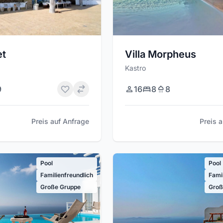
et
Villa Morpheus
Kastro
9
16
8
8
Preis auf Anfrage
Preis 
Pool
Pool
Familienfreundlich
Fami
Große Gruppe
Groß