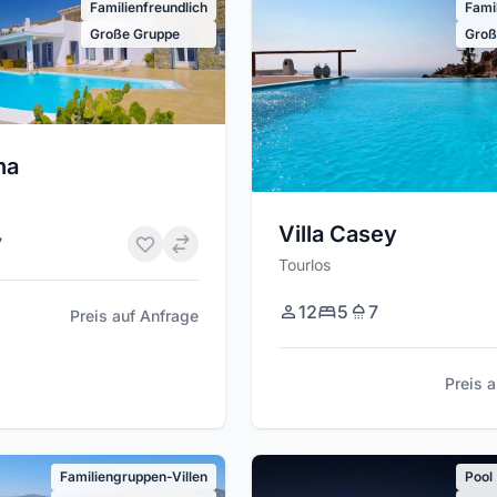
Familienfreundlich
Fami
Große Gruppe
Groß
na
Villa Casey
7
Tourlos
12
5
7
Preis auf Anfrage
Preis 
Familiengruppen-Villen
Pool