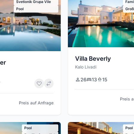
Svetionik Grupa Vile
Fami
Pool
Groß
Villa Beverly
mer
Kalo Livadi
26
13
15
7
Preis 
Preis auf Anfrage
Pool
Pool