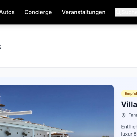
Autos
Concierge
Veranstaltungen
Such
s
Empfoh
Vill
Fana
Entfli
luxuriö