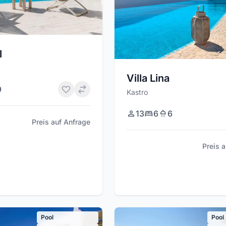
l
Villa Lina
9
Kastro
13
6
6
Preis auf Anfrage
Preis 
Pool
Pool