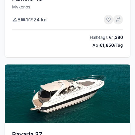
Mykonos
8
1
24 kn
Halbtags
€1,380
Ab
€1,850
/Tag
Bavaria 37