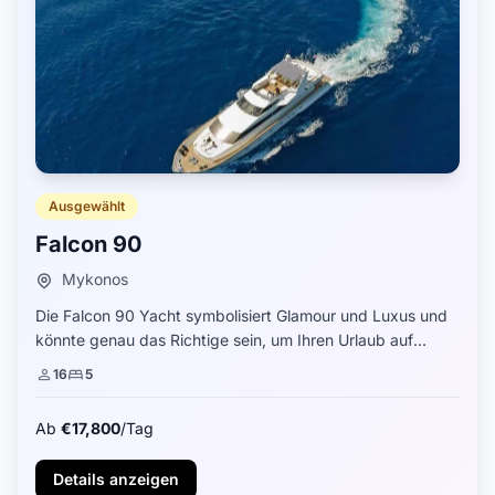
Ausgewählt
Falcon 90
Mykonos
Die Falcon 90 Yacht symbolisiert Glamour und Luxus und
könnte genau das Richtige sein, um Ihren Urlaub auf
Mykonos zu bereichern. Diese Yacht wurde entworfen, um
16
5
Ihre Bedürfnisse für einen perfekten U...
Ab
€17,800
/Tag
Details anzeigen