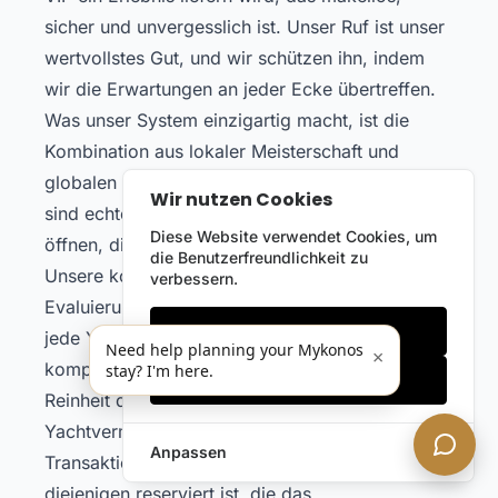
sicher und unvergesslich ist. Unser Ruf ist unser
wertvollstes Gut, und wir schützen ihn, indem
wir die Erwartungen an jeder Ecke übertreffen.
Was unser System einzigartig macht, ist die
Kombination aus lokaler Meisterschaft und
globalen Standards. Wir sind keine Makler; wir
Wir nutzen Cookies
sind echte Insidern, mit der Autorität, Türen zu
Diese Website verwendet Cookies, um
öffnen, die anderen verschlossen bleiben.
die Benutzerfreundlichkeit zu
Unsere kontinuierlichen
verbessern.
Evaluierungsmechanismen stellen sicher, dass
Nur notwendige
jede Yacht und jeder Partner unseren
Need help planning your Mykonos
×
kompromisslosen Kriterien entspricht. Diese
stay? I'm here.
Alles akzeptieren
Reinheit der Auswahl garantiert, dass Ihre
Yachtvermietung in Mykonos nicht nur eine
Anpassen
Transaktion ist, sondern ein Privileg, das für
diejenigen reserviert ist, die das