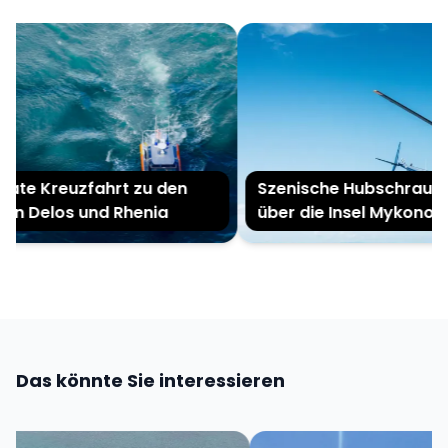
ate Kreuzfahrt zu den
Szenische Hubschrauber
ln Delos und Rhenia
über die Insel Mykonos
Das könnte Sie interessieren