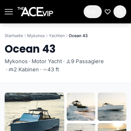
Zum Hauptinhalt springen
DE
Meine Wun
Startseite
Mykonos
Yachten
Ocean 43
Ocean 43
Mykonos
·
Motor Yacht
·
9 Passagiere
·
2 Kabinen
·
43 ft