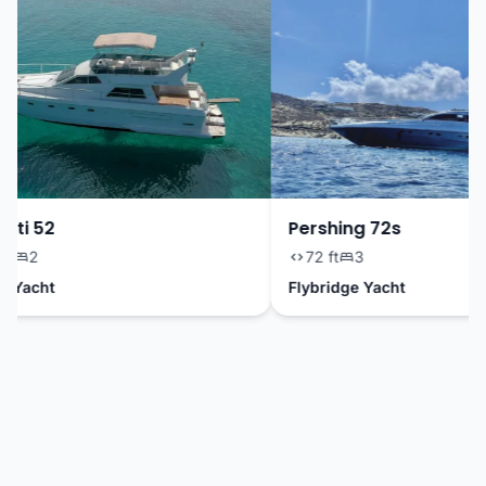
ti 52
Pershing 72s
2
72 ft
3
Yacht
Flybridge Yacht