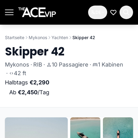
Zum Hauptinhalt springen
DE
Meine Wun
Startseite
Mykonos
Yachten
Skipper 42
Skipper 42
Mykonos
·
RIB
·
10 Passagiere
·
1 Kabinen
·
42 ft
Halbtags
€2,290
Ab
€2,450
/Tag