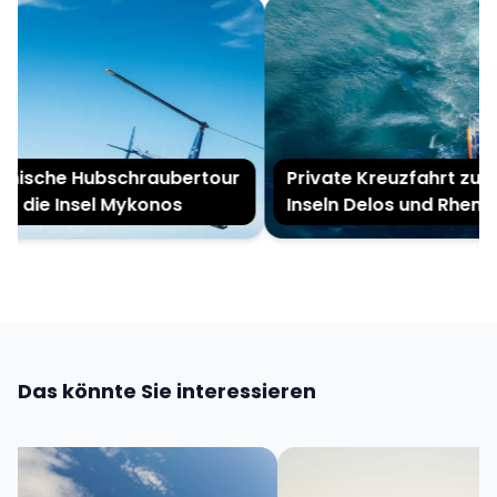
nische Hubschraubertour
Private Kreuzfahrt zu d
r die Insel Mykonos
Inseln Delos und Rhenia
Das könnte Sie interessieren