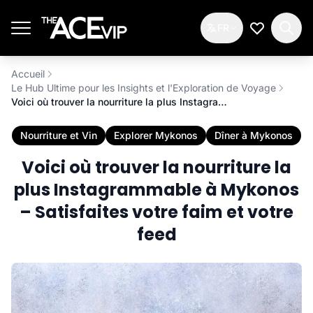
Passer au contenu principal
FR
Ma Liste d
Accueil
Le Hub Ultime pour les Insights et l'Exploration de Voyage
Voici où trouver la nourriture la plus Instagrammable à Mykonos – Satisfaites votre faim et votre feed
Nourriture et Vin
Explorer Mykonos
Dîner à Mykonos
Voici où trouver la nourriture la
plus Instagrammable à Mykonos
– Satisfaites votre faim et votre
feed