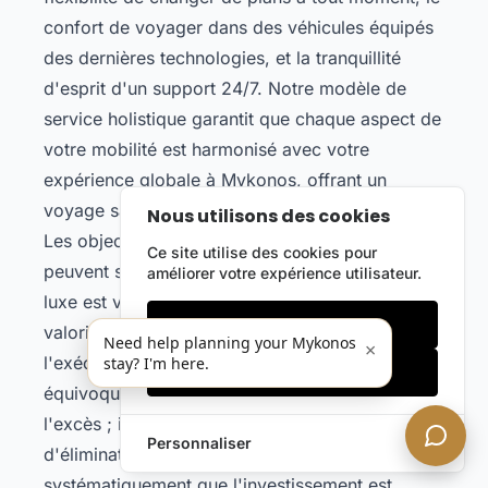
confort de voyager dans des véhicules équipés
des dernières technologies, et la tranquillité
d'esprit d'un support 24/7. Notre modèle de
service holistique garantit que chaque aspect de
votre mobilité est harmonisé avec votre
expérience globale à Mykonos, offrant un
voyage sans couture et sans stress.
Nous utilisons des cookies
Les objections sont naturelles — certains
Ce site utilise des cookies pour
peuvent se demander si la location de voiture de
améliorer votre expérience utilisateur.
luxe est vraiment nécessaire. Pour ceux qui
Cookies essentiels
valorisent le contrôle, la confidentialité et
Need help planning your Mykonos
×
l'exécution impeccable, la réponse est sans
stay? I'm here.
Accepter tout
équivoque. Notre service ne concerne pas
l'excès ; il s'agit d'ingénierie de la perfection et
Personnaliser
d'élimination des frictions. Les clients rapportent
systématiquement que l'investissement est