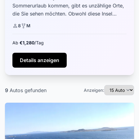
Sommerurlaub kommen, gibt es unzählige Orte,
die Sie sehen möchten. Obwohl diese Insel
relativ klein ist, benötigen Sie einen Mietwagen,
8
M
um überall an der Küste zu gela...
Ab
€1,280
/Tag
Details anzeigen
9
Autos
gefunden
Anzeigen: