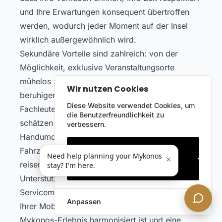
und Ihre Erwartungen konsequent übertroffen
werden, wodurch jeder Moment auf der Insel
wirklich außergewöhnlich wird.
Sekundäre Vorteile sind zahlreich: von der
Möglichkeit, exklusive Veranstaltungsorte
mühelos zu erreichen, bis hin zu dem
Wir nutzen Cookies
beruhigenden Gefühl, dass jedes Detail von
Diese Website verwendet Cookies, um
Fachleuten verwaltet wird. Unsere Kunden
die Benutzerfreundlichkeit zu
schätzen die Flexibilität, Pläne im
verbessern.
Handumdrehen zu ändern, den Komfort, in
Nur notwendige
Fahrzeugen mit der neuesten Technologie zu
Need help planning your Mykonos
×
reisen, und die Sicherheit von 24/7
stay? I'm here.
Alles akzeptieren
Unterstützung. Unser ganzheitliches
Servicemodell stellt sicher, dass jeder Aspekt
Anpassen
Ihrer Mobilität mit Ihrem umfassenderen
Mykonos-Erlebnis harmonisiert ist und eine