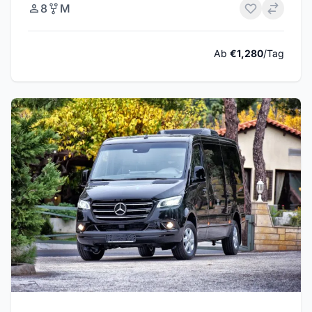
8
M
Ab
€1,280
/Tag