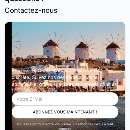
Contactez-nous
RESTEZ INFORMÉ avec notre newsletter
discrète. Suivez nos dernières ajouts au
portefeuille, offres spéciales et conseils d'initiés.
Email
ABONNEZ-VOUS MAINTENANT !
Nous respectons votre vie privée. Désabonnez-vous à tout
moment.