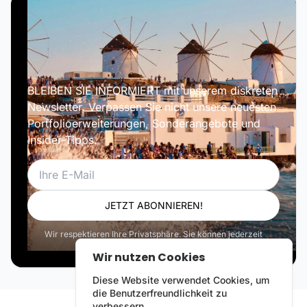
BLEIBEN SIE INFORMIERT mit unserem diskreten
Newsletter. Verpassen Sie nicht unsere neuesten
Portfolioerweiterungen, Sonderangebote und
Insider-Tipps.
E-Mail
JETZT ABONNIEREN!
Wir respektieren Ihre Privatsphäre. Sie können jederzeit
abbestellen.
Wir nutzen Cookies
Diese Website verwendet Cookies, um
die Benutzerfreundlichkeit zu
verbessern.