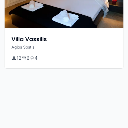
Villa Vassilis
Agios Sostis
12
6
4