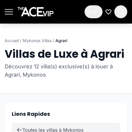
Passer au contenu principal
FR
Ma Liste d
Accueil
/
Mykonos Villas
/
Agrari
Villas de Luxe à Agrari
Découvrez 12 villa(s) exclusive(s) à louer à
Agrari, Mykonos
Liens Rapides
Toutes les villas à Mykonos