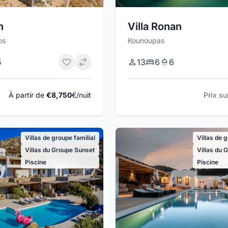
n
Villa Ronan
os
Kounoupas
5
13
6
6
À partir de
€8,750
€/nuit
Prix s
Villas de groupe familial
Villas de 
Villas du Groupe Sunset
Villas du 
Piscine
Piscine