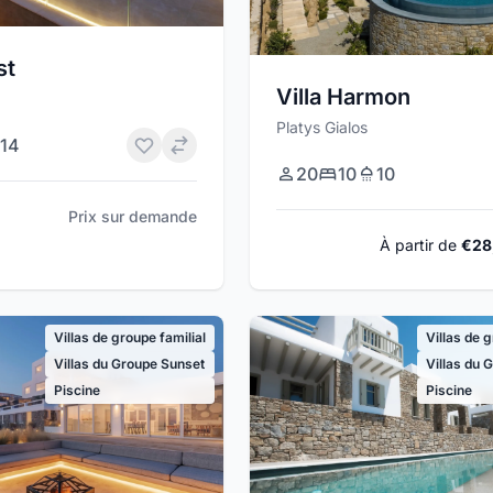
st
Villa Harmon
Platys Gialos
14
20
10
10
Prix sur demande
À partir de
€28
Villas de groupe familial
Villas de 
Villas du Groupe Sunset
Villas du 
Piscine
Piscine