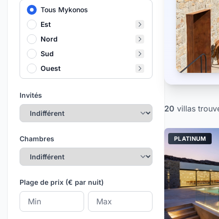
Tous Mykonos
Est
Nord
Sud
Ouest
Invités
20
villas
trouv
Chambres
PLATINUM
Plage de prix (€ par nuit)
Prix minimum
Prix maximum