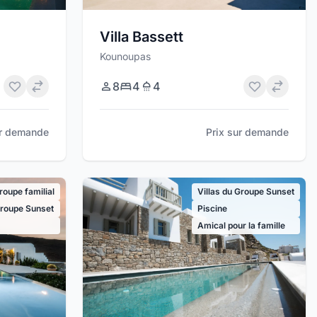
Villa Bassett
Kounoupas
8
4
4
ur demande
Prix sur demande
groupe familial
Villas du Groupe Sunset
Groupe Sunset
Piscine
Amical pour la famille