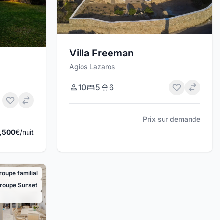
Villa Freeman
Agios Lazaros
10
5
6
Prix sur demande
,500
€/nuit
groupe familial
Groupe Sunset