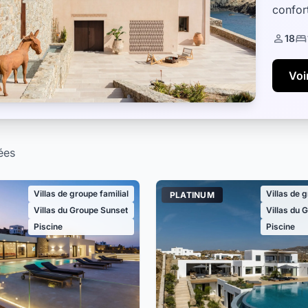
confor
équipée
18
Voir
ées
Villas de groupe familial
Villas de 
PLATINUM
Villas du Groupe Sunset
Villas du 
Piscine
Piscine