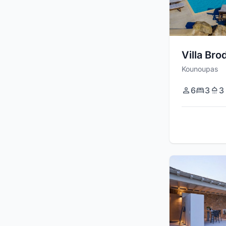
Villa Bro
Kounoupas
6
3
3