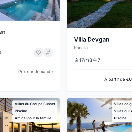
en
Villa Devgan
Kanalia
6
17
8
7
Prix sur demande
À partir de
€6
Villas du Groupe Sunset
Villas de 
Piscine
Villas du 
Amical pour la famille
Piscine