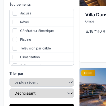
Équipements
Jacuzzi
Villa Dun
Ornos
Réveil
Générateur électrique
18
10
Piscine
Télévision par câble
Climatisation
Salle de sport
GOLD
Trier par
Wi-Fi
Parking Privé
Direction du tri
Service de ménage quotidien
Terrain de tennis