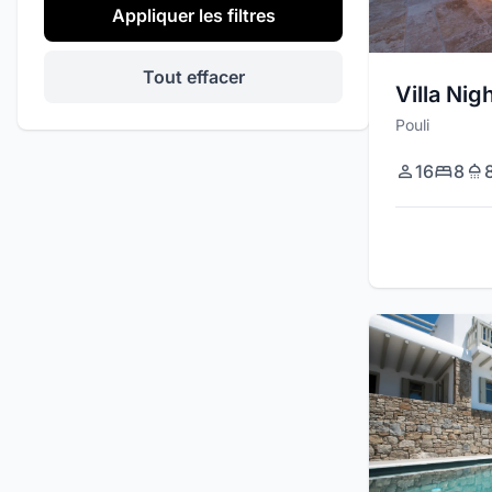
Appliquer les filtres
Événements Privés
Hélistation
Tout effacer
Villa Nig
Barbecue / Gril
Pouli
Système audio
16
8