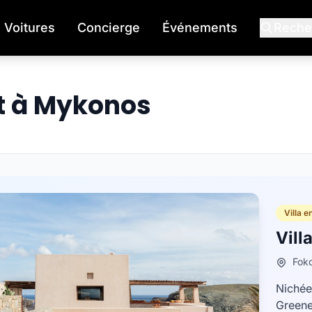
Voitures
Concierge
Événements
Reche
et à Mykonos
Villa e
Vill
Fok
Nichée
Greene