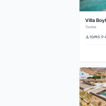
Villa Boy
Tourlos
10
5