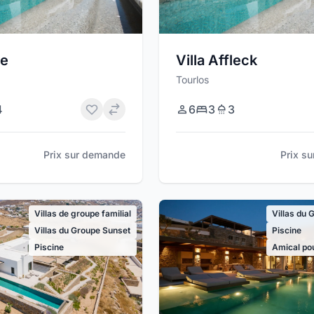
le
Villa Affleck
Tourlos
4
6
3
3
Prix sur demande
Prix s
Villas de groupe familial
Villas du 
Villas du Groupe Sunset
Piscine
Piscine
Amical pou