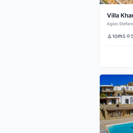
Villa Kha
Agios Stefan
10
5