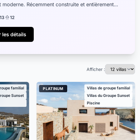
t moderne. Récemment construite et entièrement
, elle arbore un design qui allie é...
13
12
 les détails
Afficher :
groupe familial
Villas de groupe familial
PLATINUM
Groupe Sunset
Villas du Groupe Sunset
Piscine