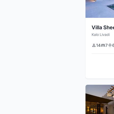
Villa She
Kalo Livadi
14
7