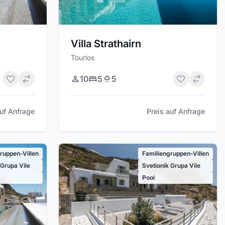
Villa Strathairn
Tourlos
10
5
5
auf Anfrage
Preis auf Anfrage
ruppen-Villen
Familiengruppen-Villen
 Grupa Vile
Svetionik Grupa Vile
Pool