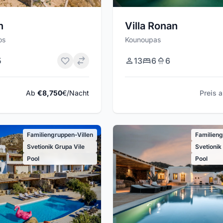
n
Villa Ronan
os
Kounoupas
5
13
6
6
Ab
€8,750
€/Nacht
Preis 
Familiengruppen-Villen
Familieng
Svetionik Grupa Vile
Svetionik
Pool
Pool