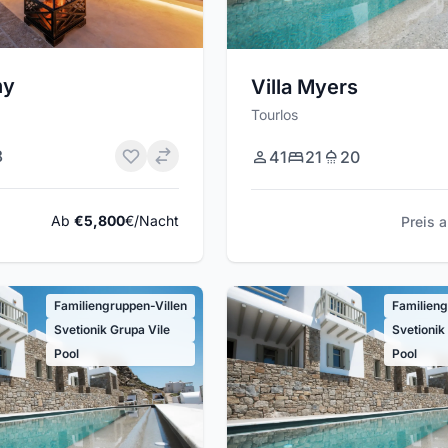
hy
Villa Myers
Tourlos
8
41
21
20
Ab
€5,800
€/Nacht
Preis 
Familiengruppen-Villen
Familieng
Svetionik Grupa Vile
Svetionik
Pool
Pool