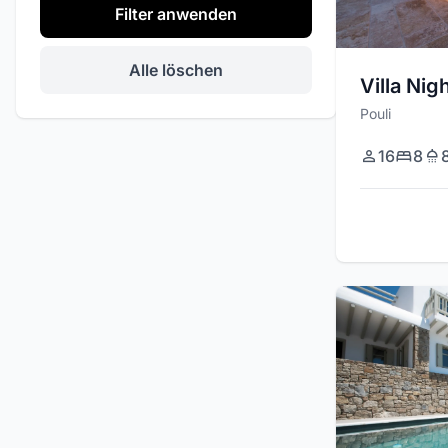
Filter anwenden
Private Veranstaltungen
Heliport
Alle löschen
Villa Nig
Grill
Pouli
Stereo / Audio Sistem
16
8