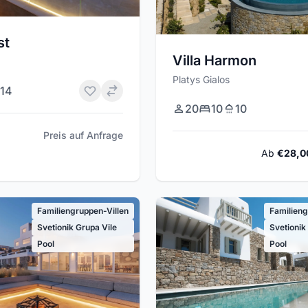
st
Villa Harmon
Platys Gialos
14
20
10
10
Preis auf Anfrage
Ab
€28,0
Familiengruppen-Villen
Familieng
Svetionik Grupa Vile
Svetionik
Pool
Pool