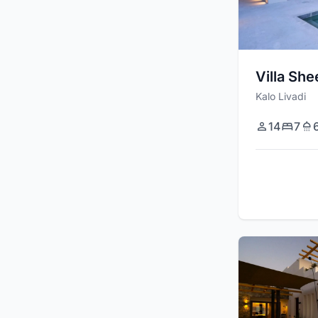
Villa She
Kalo Livadi
14
7