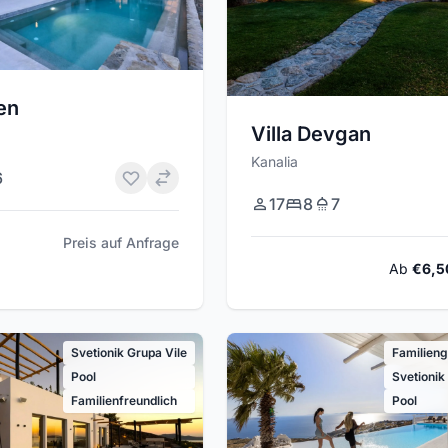
en
Villa Devgan
Kanalia
6
17
8
7
Preis auf Anfrage
Ab
€6,5
Svetionik Grupa Vile
Familieng
Pool
Svetionik
Familienfreundlich
Pool