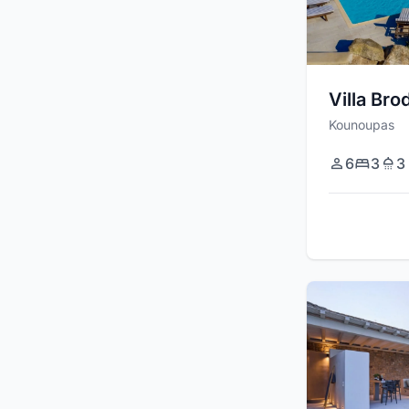
Villa Bro
Kounoupas
6
3
3