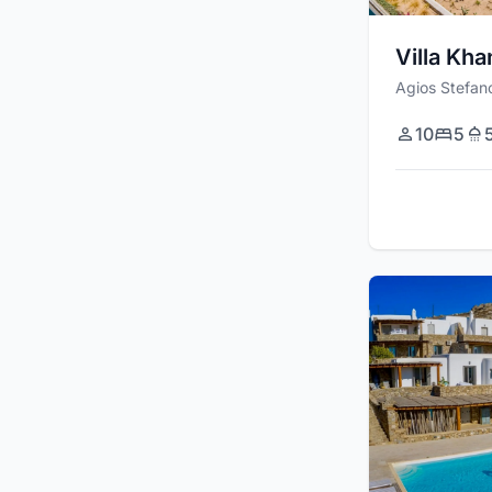
Villa Kha
Agios Stefan
10
5