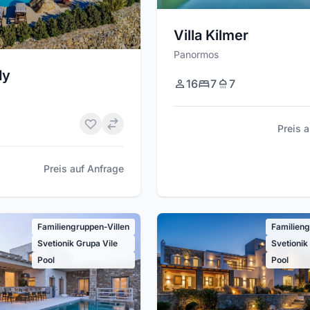
Villa Kilmer
Panormos
dy
16
7
7
Preis 
Preis auf Anfrage
Familiengruppen-Villen
Familieng
Svetionik Grupa Vile
Svetionik
Pool
Pool