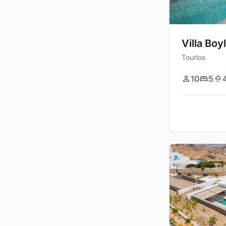
Villa Boy
Tourlos
10
5