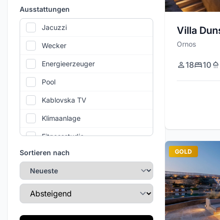
Ausstattungen
Jacuzzi
Villa Dun
Ornos
Wecker
Energieerzeuger
18
10
Pool
Kablovska TV
Klimaanlage
Fitnessstudio
GOLD
Sortieren nach
WLAN
Privatparkplatz
Sortierreihenfolge
Täglicher Reinigungsservice
Tennisplatz