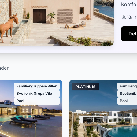
Komfor
ein Des
18
Det
nden
Familiengruppen-Villen
Familieng
PLATINUM
Svetionik Grupa Vile
Svetionik
Pool
Pool