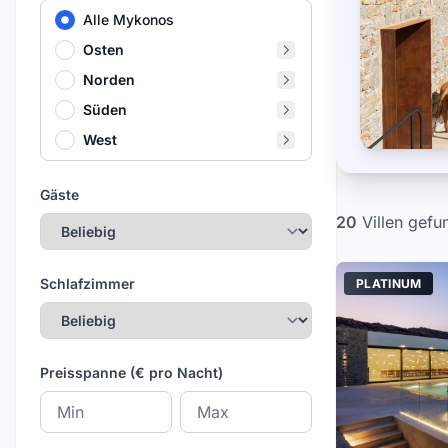
Alle Mykonos
Osten
Norden
Süden
West
Gäste
20
Villen
gefu
Schlafzimmer
PLATINUM
Preisspanne (€ pro Nacht)
Mindestpreis
Höchstpreis