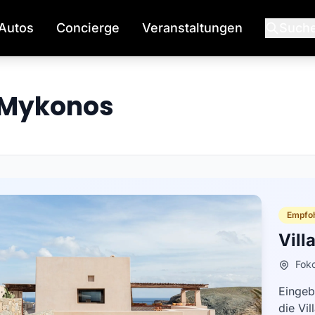
Autos
Concierge
Veranstaltungen
Such
n Mykonos
Empfoh
Vill
Fok
Eingeb
die Vi