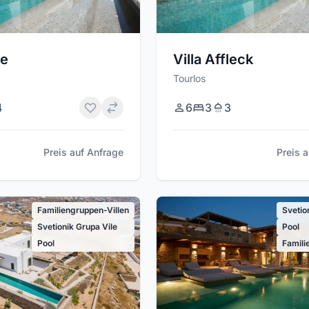
le
Villa Affleck
Tourlos
4
6
3
3
Preis auf Anfrage
Preis 
Familiengruppen-Villen
Svetio
Svetionik Grupa Vile
Pool
Pool
Famili