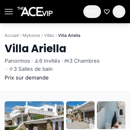
Passer au contenu principal
FR
Ma Liste d
Accueil
Mykonos
Villas
Villa Ariella
Villa Ariella
Panormos
·
6 Invités
·
3 Chambres
·
3 Salles de bain
Prix sur demande