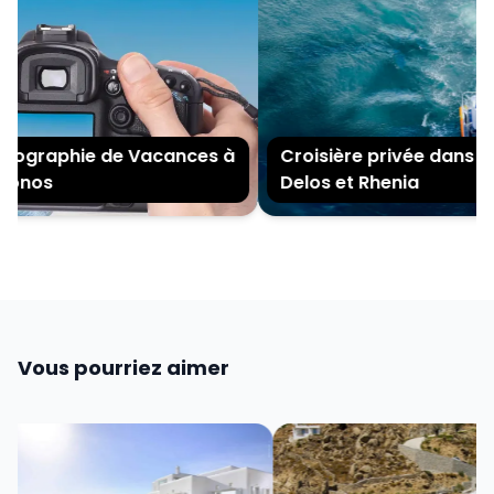
ographie de Vacances à
Croisière privée dans les 
onos
Delos et Rhenia
Vous pourriez aimer