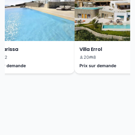
arissa
Villa Errol
2
20
8
r demande
Prix sur demande