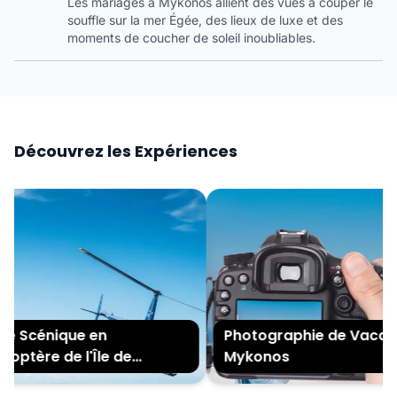
Les mariages à Mykonos allient des vues à couper le
souffle sur la mer Égée, des lieux de luxe et des
moments de coucher de soleil inoubliables.
Découvrez les Expériences
e Scénique en
Photographie de Vacance
optère de l'Île de
Mykonos
nos