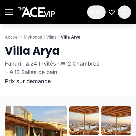
Passer au contenu principal
FR
Ma Liste d
Accueil
Mykonos
Villas
Villa Arya
Villa Arya
Fanari
·
24 Invités
·
12 Chambres
·
13 Salles de bain
Prix sur demande