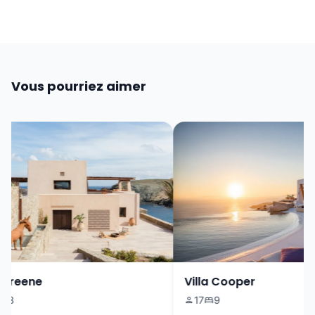
Vous pourriez aimer
Greene
Villa Cooper
3
17
9