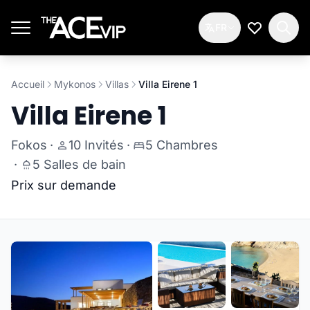
Passer au contenu principal
FR
Ma Liste d
Accueil
Mykonos
Villas
Villa Eirene 1
Villa Eirene 1
Fokos
·
10 Invités
·
5 Chambres
·
5 Salles de bain
Prix sur demande