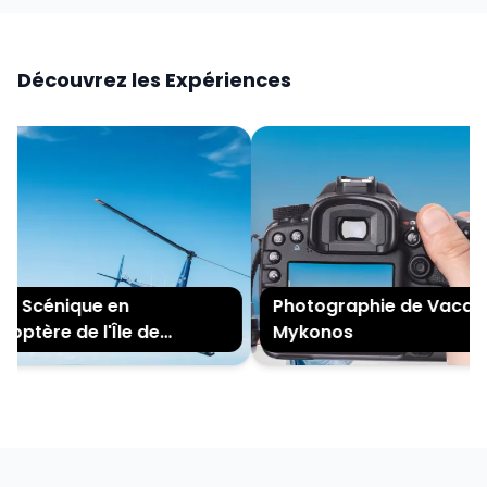
Découvrez les Expériences
e Scénique en
Photographie de Vacance
optère de l'Île de
Mykonos
nos