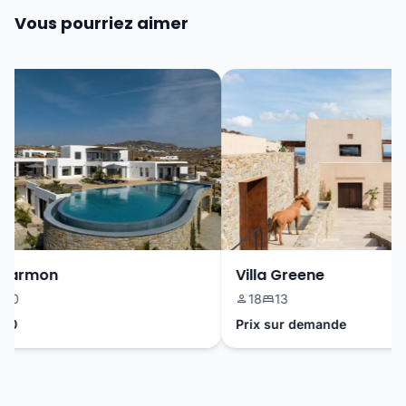
Vous pourriez aimer
Harmon
Villa Greene
0
18
13
0
Prix sur demande