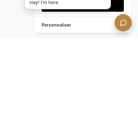
stay? I'm here.
Accepter tout
Personnaliser
Envoyez-nous un
Laissez une Demande
message !
Vous avez encore des
questions ?
Contactez-nous