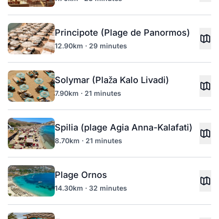
Principote (Plage de Panormos)
12.90km · 29 minutes
Solymar (Plaža Kalo Livadi)
7.90km · 21 minutes
Spilia (plage Agia Anna-Kalafati)
8.70km · 21 minutes
Plage Ornos
14.30km · 32 minutes